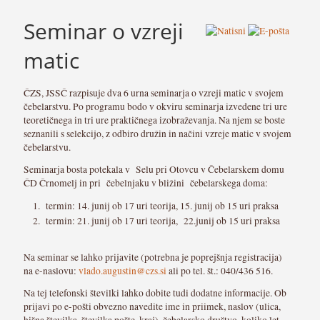
Seminar o vzreji
matic
ČZS, JSSČ razpisuje dva 6 urna seminarja o vzreji matic v svojem
čebelarstvu. Po programu bodo v okviru seminarja izvedene tri ure
teoretičnega in tri ure praktičnega izobraževanja. Na njem se boste
seznanili s selekcijo, z odbiro družin in načini vzreje matic v svojem
čebelarstvu.
Seminarja bosta potekala v Selu pri Otovcu v Čebelarskem domu
ČD Črnomelj in pri čebelnjaku v bližini čebelarskega doma:
termin: 14. junij ob 17 uri teorija, 15. junij ob 15 uri praksa
termin: 21. junij ob 17 uri teorija, 22.junij ob 15 uri praksa
Na seminar se lahko prijavite (potrebna je poprejšnja registracija)
na e-naslovu:
vlado.augustin@czs.si
ali po tel. št.: 040/436 516.
Na tej telefonski številki lahko dobite tudi dodatne informacije. Ob
prijavi po e-pošti obvezno navedite ime in priimek, naslov (ulica,
hišna številka, številka pošte, kraj), čebelarsko društvo, koliko let