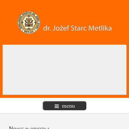
menu
Novice
in obvestila