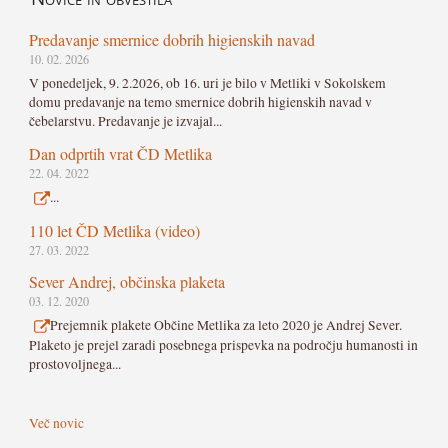
Predavanje smernice dobrih higienskih navad
10. 02. 2026
V ponedeljek, 9. 2.2026, ob 16. uri je bilo v Metliki v Sokolskem
domu predavanje na temo smernice dobrih higienskih navad v
čebelarstvu. Predavanje je izvajal...
Dan odprtih vrat ČD Metlika
22. 04. 2022
...
110 let ČD Metlika (video)
27. 03. 2022
Sever Andrej, občinska plaketa
03. 12. 2020
Prejemnik plakete Občine Metlika za leto 2020 je Andrej Sever.
Plaketo je prejel zaradi posebnega prispevka na področju humanosti in
prostovoljnega...
Več novic