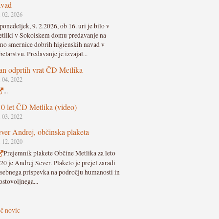
avad
. 02. 2026
ponedeljek, 9. 2.2026, ob 16. uri je bilo v
tliki v Sokolskem domu predavanje na
mo smernice dobrih higienskih navad v
belarstvu. Predavanje je izvajal...
n odprtih vrat ČD Metlika
. 04. 2022
...
0 let ČD Metlika (video)
. 03. 2022
ver Andrej, občinska plaketa
. 12. 2020
Prejemnik plakete Občine Metlika za leto
20 je Andrej Sever. Plaketo je prejel zaradi
sebnega prispevka na področju humanosti in
ostovoljnega...
č novic