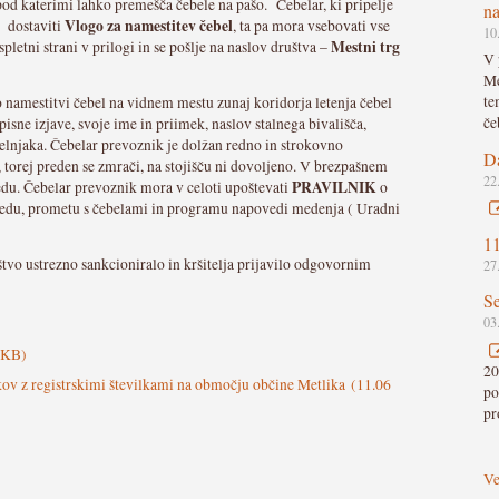
od katerimi lahko premešča čebele na pašo. Čebelar, ki pripelje
n
Vlogo za namestitev čebel
a dostaviti
, ta pa mora vsebovati vse
10
Mestni trg
pletni strani v prilogi in se pošlje na naslov društva –
V 
Me
te
 namestitvi čebel na vidnem mestu zunaj koridorja letenja čebel
če
pisne izjave, svoje ime in priimek, naslov stalnega bivališča,
belnjaka. Čebelar prevoznik je dolžan redno in strokovno
Da
 torej preden se zmrači, na stojišču ni dovoljeno. V brezpašnem
22
PRAVILNIK
edu. Čebelar prevoznik mora v celoti upoštevati
o
 redu, prometu s čebelami in programu napovedi medenja ( Uradni
11
tvo ustrezno sankcioniralo in kršitelja prijavilo odgovornim
27
Se
03
 KB)
20
kov z registrskimi številkami na območju občine Metlika
(11.06
po
pr
Ve