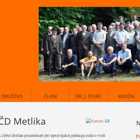
DRUŠTVO
ČLANI
DR. J. STARC
KROŽKI
ČD Metlika
N
čebel dolžan pozanimati pri upravljalcu pašnega reda o vrsti
Pr