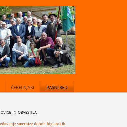
ČEBELNJAKI
PAŠNI RED
ovice
in obvestila
edavanje smernice dobrih higienskih