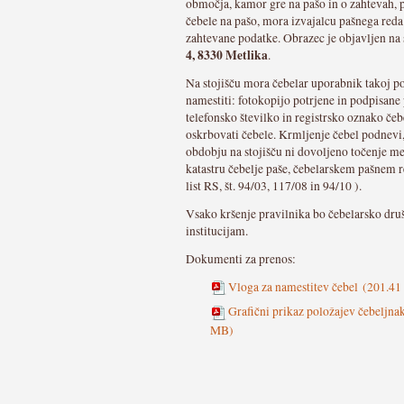
območja, kamor gre na pašo in o zahtevah, p
čebele na pašo, mora izvajalcu pašnega red
zahtevane podatke. Obrazec je objavljen na s
4, 8330 Metlika
.
Na stojišču mora čebelar uporabnik takoj po
namestiti: fotokopijo potrjene in podpisane 
telefonsko številko in registrsko oznako če
oskrbovati čebele. Krmljenje čebel podnevi,
obdobju na stojišču ni dovoljeno točenje m
katastru čebelje paše, čebelarskem pašnem
list RS, št. 94/03, 117/08 in 94/10 ).
Vsako kršenje pravilnika bo čebelarsko druš
institucijam.
Dokumenti za prenos:
Vloga za namestitev čebel
(201.41
Grafični prikaz položajev čebeljna
MB)